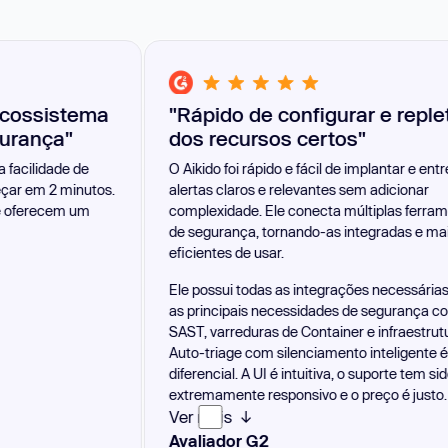
ma
"Rápido de configurar e repleto
dos recursos certos"
O Aikido foi rápido e fácil de implantar e entrega
tos.
alertas claros e relevantes sem adicionar
complexidade. Ele conecta múltiplas ferramentas
de segurança, tornando-as integradas e mais
eficientes de usar.
Ele possui todas as integrações necessárias, cobre
as principais necessidades de segurança como
SAST, varreduras de Container e infraestrutura, e o
Auto-triage com silenciamento inteligente é um
diferencial. A UI é intuitiva, o suporte tem sido
extremamente responsivo e o preço é justo.
No geral, nos ajuda a antecipar problemas de
Ver mais ↓
Também aprecio a participação deles na
segurança com esforço mínimo.
comunidade open-source.
Avaliador G2