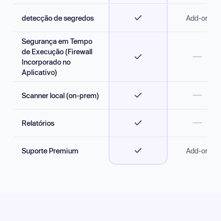
Management
Suporte de Longo Prazo
detecção de segredos
Add-on
Estendido
Escaneamento de
Máquinas Virtuais
AI AutoFix para imagens
Container
Gerenciamento de
Segurança em Tempo
Inventário de Ativos
Detecção de Malware em
de Execução (Firewall
Containers
Análise de Caminho de
Incorporado no
Ataque
Aplicativo)
Scanner local (on-prem)
Relatórios
Suporte Premium
Add-on