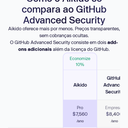
compara ao GitHub
Advanced Security
Aikido oferece mais por menos. Preços transparentes,
sem cobranças ocultas.
O GitHub Advanced Security consiste em dois
add-
ons adicionais
além da licença do GitHub.
Economize
10%
GitHub
Aikido
Advanced
Security
Pro
Empresas
$7,560
$8,400
/ano
/ano