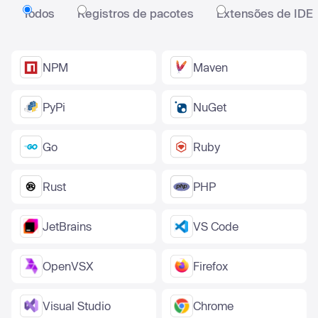
Todos
Registros de pacotes
Extensões de IDE
NPM
Maven
PyPi
NuGet
Go
Ruby
Rust
PHP
JetBrains
VS Code
OpenVSX
Firefox
Visual Studio
Chrome