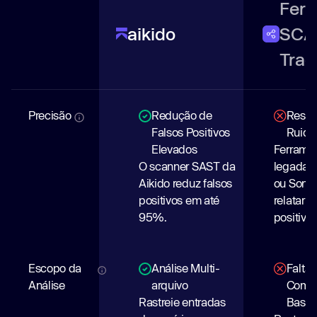
Ferr
aikido
SCA
Trad
Precisão
Redução de
Resul
Falsos Positivos
Ruido
Elevados
Ferrame
O scanner SAST da
legadas
Aikido reduz falsos
ou Sona
positivos em até
relatar m
95%.
positivos
Escopo da
Análise Multi-
Falta 
Análise
arquivo
Compl
Rastreie entradas
Base 