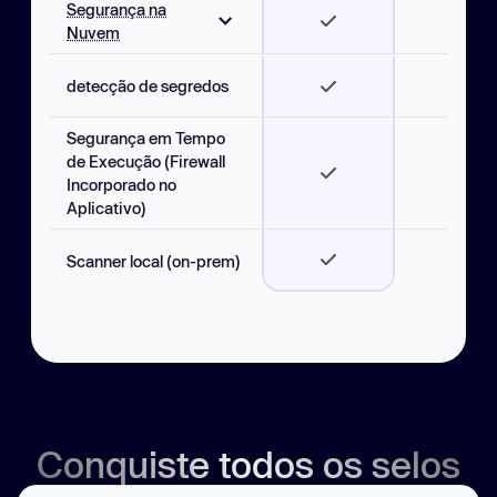
Segurança na
Estendido
Nuvem
AutoFix Imagens
Container
Escaneamento de
detecção de segredos
Máquinas Virtuais
Cloud & K8s Posture
Management
Segurança em Tempo
Varredura de
de Execução (Firewall
Infrastructure as Code
Incorporado no
Gerenciamento de
Aplicativo)
Inventário de Ativos
Análise de Caminho de
Scanner local (on-prem)
Ataque
Conquiste todos os selos