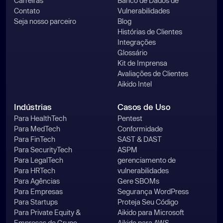
Carreiras
Banco de Dados de
Contato
Vulnerabilidades
Seja nosso parceiro
Blog
Histórias de Clientes
Integrações
Glossário
Kit de Imprensa
Avaliações de Clientes
Aikido Intel
Indústrias
Casos de Uso
Para HealthTech
Pentest
Para MedTech
Conformidade
Para FinTech
SAST & DAST
Para SecurityTech
ASPM
Para LegalTech
gerenciamento de
Para HRTech
vulnerabilidades
Para Agências
Gere SBOMs
Para Empresas
Segurança WordPress
Para Startups
Proteja Seu Código
Para Private Equity &
Aikido para Microsoft
Empresas do Grupo
Aikido para AWS