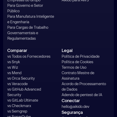
Para Governo e Setor
Público
Para Manufatura Inteligente
e Engenharia
Para Cargas de Trabalho
Governamentais e
Regulamentadas
Comparar
Legal
vs Todos os Fornecedores
Política de Privacidade
vs Snyk
Política de Cookies
vs Wiz
Termos de Uso
vs Mend
Contrato Mestre de
vs Orca Security
Assinatura
vs Veracode
Acordo de Processamento
vs GitHub Advanced
de Dados
Security
Adendo de pentest de IA
vs GitLab Ultimate
Conectar
vs Checkmarx
hello@aikido.dev
vs Semgrep
Segurança
vs SonarQube