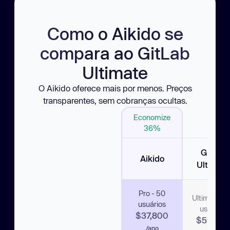
Como o Aikido se
compara ao GitLab
Ultimate
O Aikido oferece mais por menos. Preços
transparentes, sem cobranças ocultas.
Economize
36%
GitLab
Aikido
Ultimat
Pro - 50
Ultimate - 
usuários
usuários
$37,800
$59,40
/ano