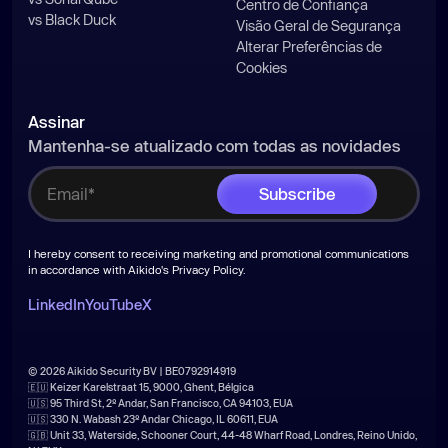
Centro de Confiança
vs Black Duck
Visão Geral de Segurança
Alterar Preferências de
Cookies
Assinar
Mantenha-se atualizado com todas as novidades
I hereby consent to receiving marketing and promotional communications
in accordance with Aikido's
Privacy Policy
.
LinkedIn
YouTube
X
© 2026 Aikido Security BV | BE0792914919
🇪🇺 Keizer Karelstraat 15, 9000, Ghent, Bélgica
🇺🇸 95 Third St, 2º Andar, San Francisco, CA 94103, EUA
🇺🇸 330 N. Wabash 23º Andar Chicago, IL 60611, EUA
🇬🇧 Unit 33, Waterside, Schooner Court, 44-48 Wharf Road, Londres, Reino Unido,