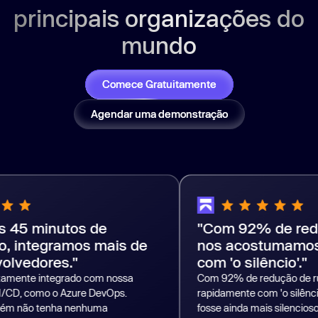
principais organizações do
mundo
Comece Gratuitamente
Agendar uma demonstração
tos de
"Com 92% de redução de r
amos mais de
nos acostumamos rapida
s."
com 'o silêncio'."
egrado com nossa
Com 92% de redução de ruído, nos ac
 Azure DevOps.
rapidamente com 'o silêncio'. Agora eu g
a nenhuma
fosse ainda mais silencioso! É um enor