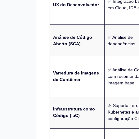
✅ Integração b
UX do Desenvolvedor
em Cloud, IDE 
Análise de Código
✅ Análise de
Aberto (SCA)
dependências
✅ Análise de Co
Varredura de Imagens
com recomenda
de Contêiner
imagem base
⚠️ Suporta Terr
Infraestrutura como
Kubernetes e an
Código (IaC)
configuração C