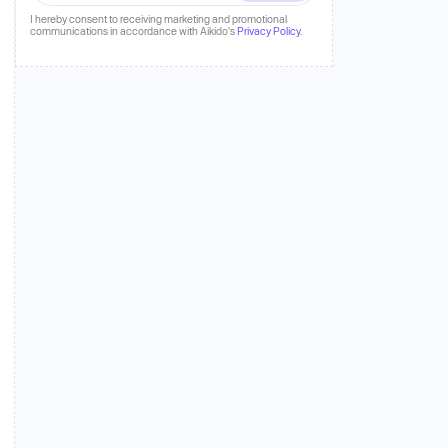
I hereby consent to receiving marketing and promotional
communications in accordance with Aikido's
Privacy Policy
.
 mais