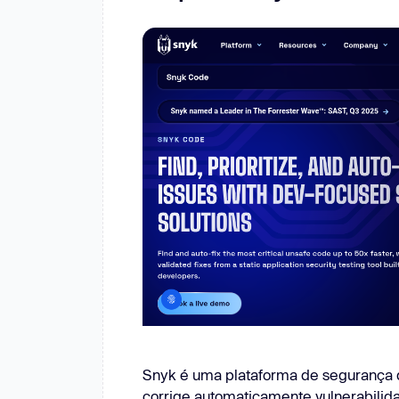
Snyk é uma plataforma de segurança d
corrige automaticamente vulnerabilid