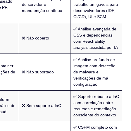
aseado
de servidor e
trabalho amigáveis para
e PR
manutenção contínua
desenvolvedores (IDE,
CI/CD), UI e SCM
✅ Análise avançada de
OSS e dependências
❌ Não coberto
com Reachability
analysis assistida por IA
✅ Análise profunda de
ntainer
imagem com detecção
ções de
❌ Não suportado
de malware e
verificações de má
configuração
✅ Suporte robusto a IaC
aform,
com correlação entre
álise de
❌ Sem suporte a IaC
recursos e remediação
loud
consciente do contexto
✅ CSPM completo com