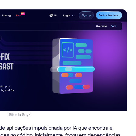
Site da Snyk
e aplicações impulsionada por IA que encontra e
ades no código. Inicialmente, focou em dependências