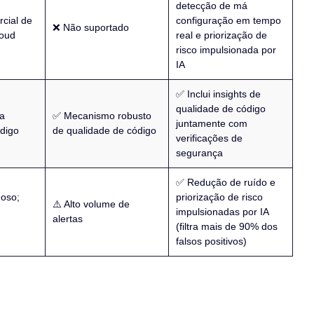
detecção de má
rcial de
configuração em tempo
❌ Não suportado
loud
real e priorização de
risco impulsionada por
IA
✅ Inclui insights de
qualidade de código
a
✅ Mecanismo robusto
juntamente com
digo
de qualidade de código
verificações de
segurança
✅ Redução de ruído e
doso;
priorização de risco
⚠️ Alto volume de
impulsionadas por IA
alertas
(filtra mais de 90% dos
falsos positivos)