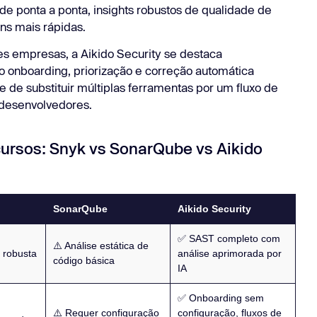
e ponta a ponta, insights robustos de qualidade de
ens mais rápidas.
es empresas, a Aikido Security se destaca
 onboarding, priorização e correção automática
 de substituir múltiplas ferramentas por um fluxo de
 desenvolvedores.
ursos: Snyk vs SonarQube vs Aikido
SonarQube
Aikido Security
✅ SAST completo com
⚠️ Análise estática de
 robusta
análise aprimorada por
código básica
IA
✅ Onboarding sem
⚠️ Requer configuração
configuração, fluxos de