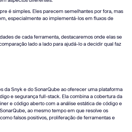
Gerenciadores de Tarefas
is integrações
mpre é simples. Eles parecem semelhantes por fora, mas
Saiba
em, especialmente ao implementá-los em fluxos de
Saiba mais
idades de cada ferramenta, destacaremos onde elas se
paração lado a lado para ajudá-lo a decidir qual faz
tes da Snyk e do SonarQube ao oferecer uma plataforma
digo e segurança full-stack. Ela combina a cobertura da
ner e código aberto com a análise estática de código e
do SonarQube, ao mesmo tempo em que resolve os
como falsos positivos, proliferação de ferramentas e