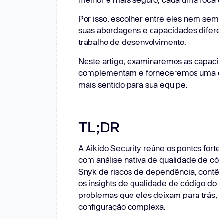
Explore a plataforma
Clouds
Conformidade
PM
Análise de código com IA
NOVO
/CD
Sistemas Git
Mensageiros
Ma
Por isso, escolher entre eles nem se
Novo: Pentests Aikido que superam os humanos.
suas abordagens e capacidades difer
Pentests Aikido que superam os humanos.
trabalho de desenvolvimento.
Neste artigo, examinaremos as capac
complementam e forneceremos uma com
mais sentido para sua equipe.
TL;DR
A
Aikido Security
reúne os pontos for
com análise nativa de qualidade de có
Snyk de riscos de dependência, contêi
os insights de qualidade de código 
problemas que eles deixam para trás, 
configuração complexa.