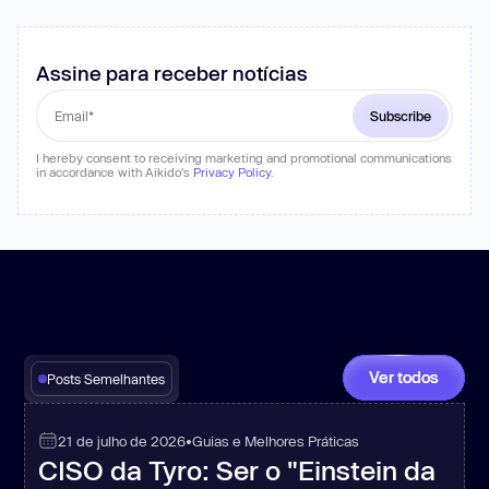
Assine para receber notícias
I hereby consent to receiving marketing and promotional communications
in accordance with Aikido's
Privacy Policy
.
Ver todos
Posts Semelhantes
21 de julho de 2026
•
Guias e Melhores Práticas
CISO da Tyro: Ser o "Einstein da